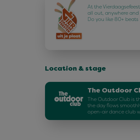
At the Vierdaagsefees
all out, anywhere and
Do you like 80+ beats
Location & stage
The Outdoor C
The Outdoor Club is t
the day flows smoothly
open-air dance club w