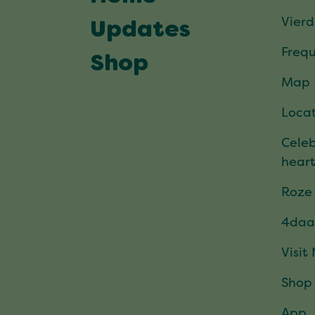
Vier
Updates
Frequ
Shop
Map
Locat
Celeb
hear
Roze
4daa
Visit
Shop
App