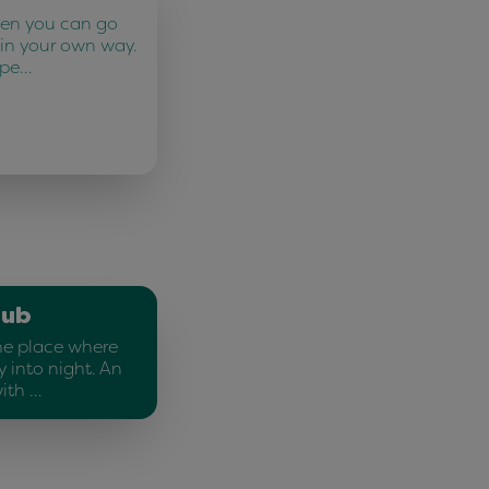
ten you can go
 in your own way.
 pe…
lub
he place where
 into night. An
ith …