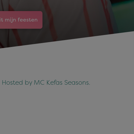
it mijn feesten
ji! Hosted by MC Kefas Seasons.