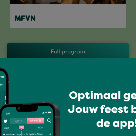
MFVN
Full program
Optimaal ge
Jouw feest b
de app!