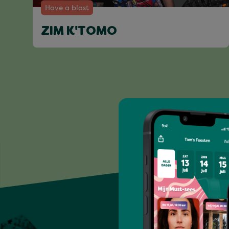
Have a blast
ZIM K'TOMO