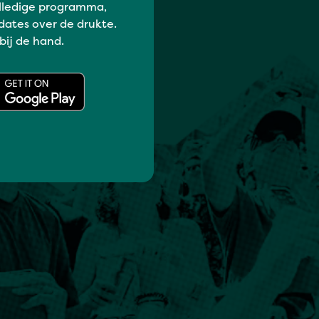
lledige programma,
dates over de drukte.
 bij de hand.