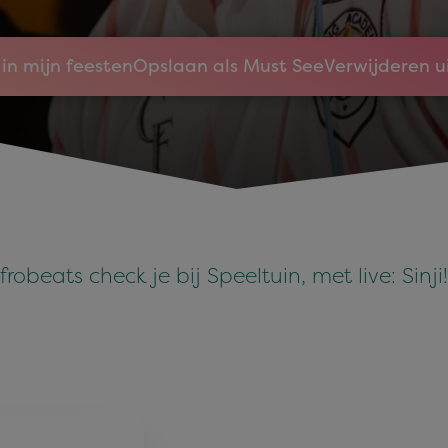
in mijn feesten
Opslaan als Must See
Verwijderen u
robeats check je bij Speeltuin, met live: Sin