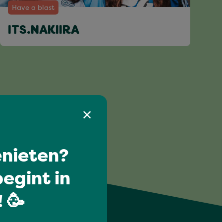
Have a blast
ITS.NAKIIRA
nieten?
egint in
 🥳