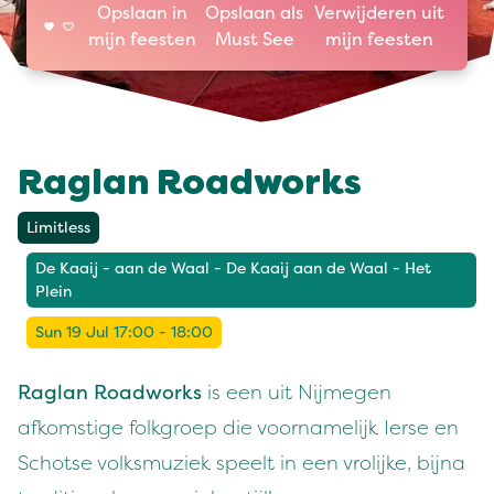
Opslaan in
Opslaan als
Verwijderen uit
mijn feesten
Must See
mijn feesten
Raglan Roadworks
Limitless
De Kaaij - aan de Waal - De Kaaij aan de Waal - Het
Plein
Sun 19 Jul 17:00 - 18:00
Raglan Roadworks
is een uit Nijmegen
afkomstige folkgroep die voornamelijk Ierse en
Schotse volksmuziek speelt in een vrolijke, bijna