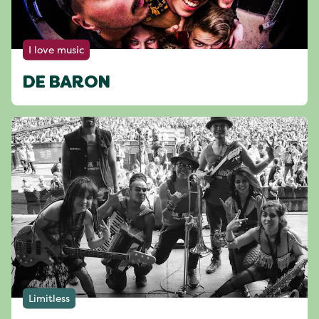
I love music
DE BARON
Limitless