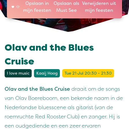
Opslaan in
Opslaan als
Verwijderen uit
mijn feesten
Must See
mijn feesten
Olav and the Blues
Cruise
I love music
Kaaij Hoog
Tue 21 Jul 20:30 - 21:30
Olav and the Blues Cruise
draait om de songs
van Olav Boereboom, een bekende naam in de
Nederlandse bluesscene als gitarist (van de
roemruchte Red Rooster Club) en zanger. Hij is
een oudgediende en een zeer ervaren