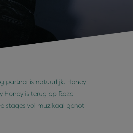
partner is natuurlijk: Honey
 Honey is terug op Roze
e stages vol muzikaal genot