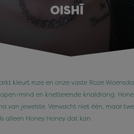
OISHĪ
t kleurt roze en onze vaste Roze Woensdag 
 open-mind en knetterende knaldrang: Honey
van jewelste. Verwacht niet één, maar twe
s alleen Honey Honey dat kan.