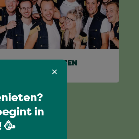
STAAL MET GLAZEN
nieten?
egint in
 🥳