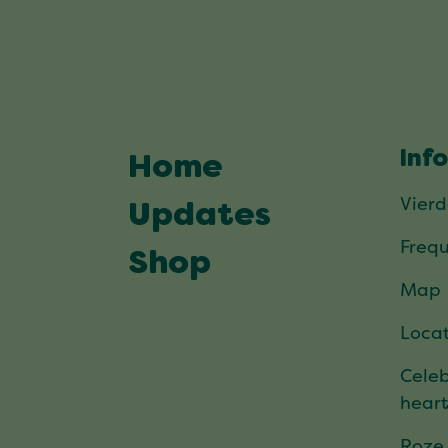
Inf
Home
Vier
Updates
Frequ
Shop
Map
Locat
Celeb
hear
Roze