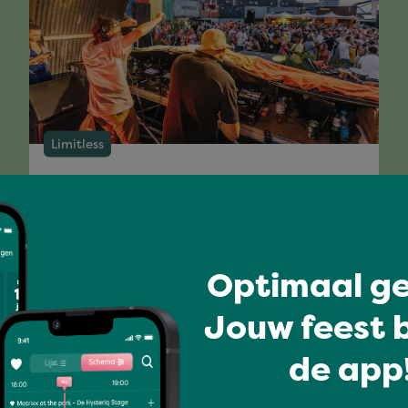
Limitless
BOOMSHAKALAK
SOUNDSYSTEM
Optimaal ge
Full program
Jouw feest b
de app!