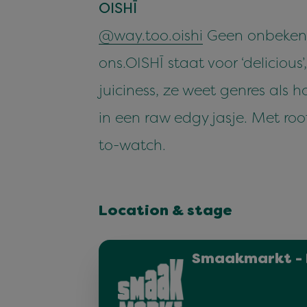
OISHĪ
@way.too.oishi
Geen onbekende
ons.OISHĪ staat voor ‘delicious
juiciness, ze weet genres als
in een raw edgy jasje. Met roo
to-watch.
Location & stage
Smaakmarkt - 