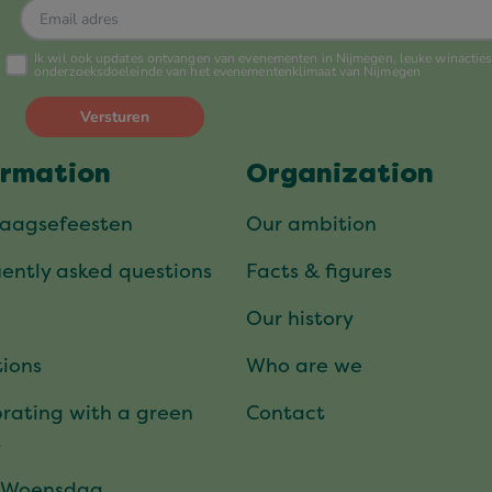
ormation
Organization
daagsefeesten
Our ambition
ently asked questions
Facts & figures
Our history
ions
Who are we
rating with a green
Contact
t
 Woensdag