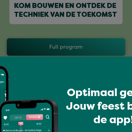
KOM BOUWEN EN ONTDEK DE
TECHNIEK VAN DE TOEKOMST
Full program
Optimaal ge
Jouw feest b
de app!