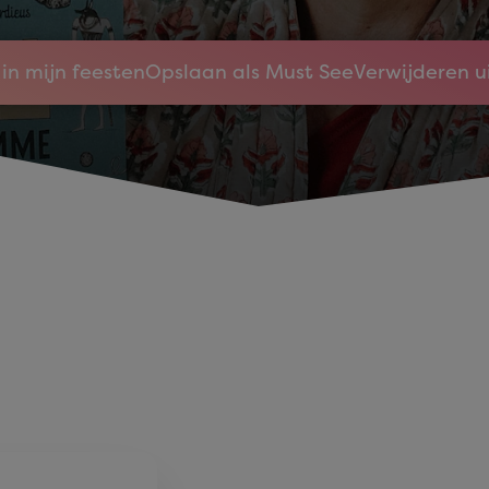
in mijn feesten
Opslaan als Must See
Verwijderen u