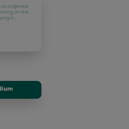
o to a djembe
unning on the
ying in…
dium