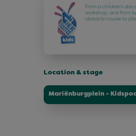
From a children's disc
workshop, and from r
obstacle course to pla
Location & stage
Mariënburgplein - Kidspo