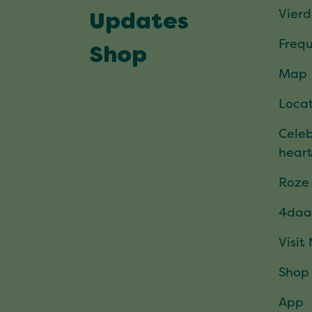
Vier
Updates
Frequ
Shop
Map
Locat
Celeb
hear
Roze
4daa
Visit
Shop
App