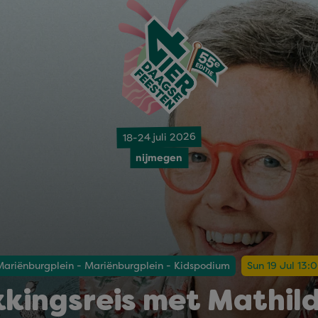
18-24 juli 2026
nijmegen
Mariënburgplein - Mariënburgplein - Kidspodium
Sun 19 Jul 13:0
kingsreis met Mathil