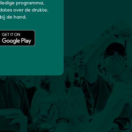
lledige programma,
dates over de drukte.
 bij de hand.