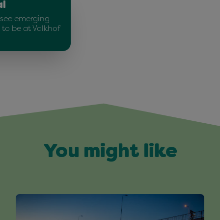
al
o see emerging
 to be at Valkhof
You might like