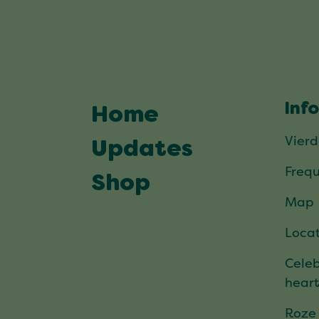
Inf
Home
Vier
Updates
Frequ
Shop
Map
Locat
Celeb
hear
Roze