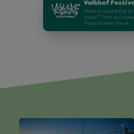
Valkhof Festiv
Want to be the first t
artists? Then you have
Festival! Here, the re…