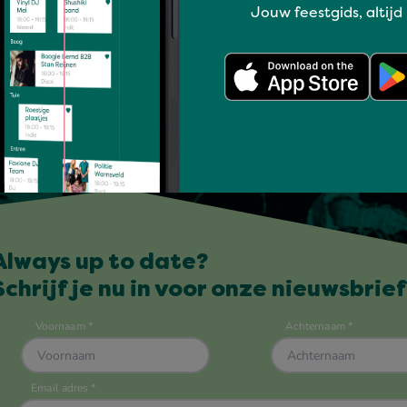
Jouw feestgids, altijd
Always up to date?
Schrijf je nu in voor onze nieuwsbrief