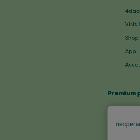
4daa
Visit
Shop
App
Acces
Premium 