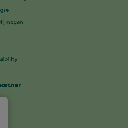
gse
 Nijmegen
sibility
partner