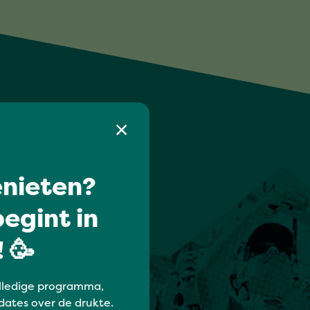
nieten?
egint in
 🥳
lledige programma,
dates over de drukte.