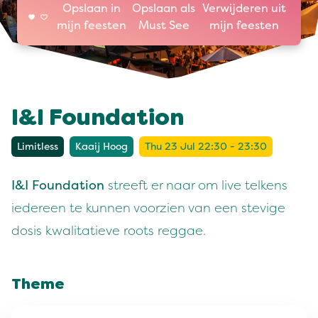
Opslaan in
Opslaan als
Verwijderen uit
mijn feesten
Must See
mijn feesten
I&I Foundation
Limitless
Kaaij Hoog
Thu 23 Jul 22:30 - 23:30
I&I Foundation
streeft er naar om live telkens
iedereen te kunnen voorzien van een stevige
dosis kwalitatieve roots reggae.
Theme