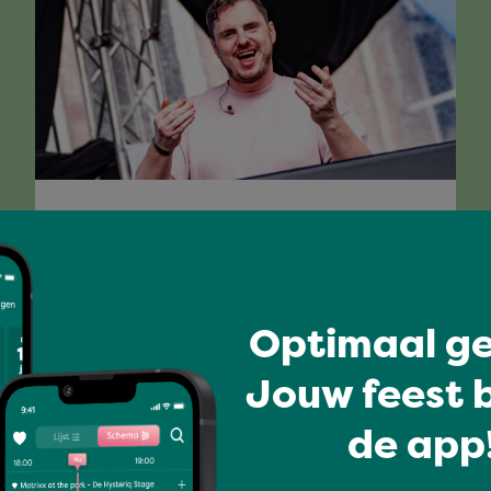
GINO BUSIO
Optimaal ge
Full program
Jouw feest b
de app!