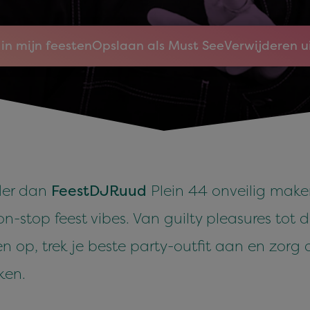
in mijn feesten
Opslaan als Must See
Verwijderen u
der dan
FeestDJRuud
Plein 44 onveilig make
-stop feest vibes. Van guilty pleasures tot de
n op, trek je beste party-outfit aan en zorg 
ken.