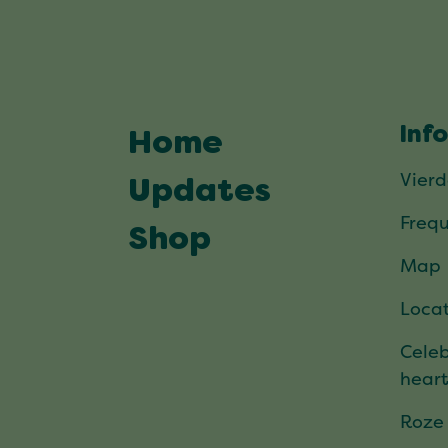
Inf
Home
Vier
Updates
Frequ
Shop
Map
Locat
Celeb
hear
Roze