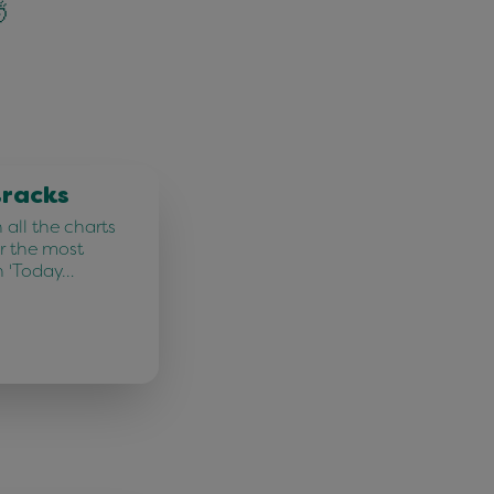

tracks
all the charts
r the most
n 'Today…