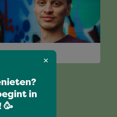
DEJAWU
nieten?
egint in
 🥳