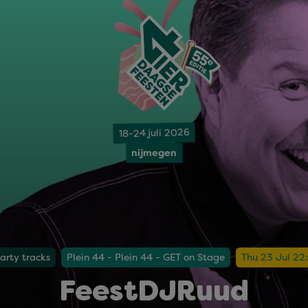
18-24 juli 2026
nijmegen
arty tracks
Plein 44 - Plein 44 - GET on Stage
Thu 23 Jul 22:
FeestDJRuud