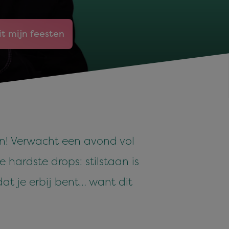
it mijn feesten
n! Verwacht een avond vol
 hardste drops: stilstaan is
dat je erbij bent… want dit