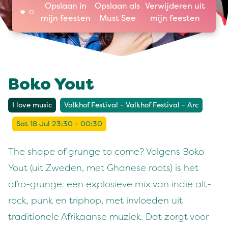
Opslaan in
Opslaan als
Verwijderen uit
mijn feesten
Must See
mijn feesten
Boko Yout
I love music
Valkhof Festival - Valkhof Festival - Arc
Sat 18 Jul 23:30 - 00:30
The shape of grunge to come? Volgens Boko
Yout (uit Zweden, met Ghanese roots) is het
afro-grunge: een explosieve mix van indie alt-
rock, punk en triphop, met invloeden uit
traditionele Afrikaanse muziek. Dat zorgt voor