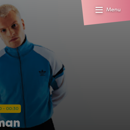
Menu
0 - 00:30
man