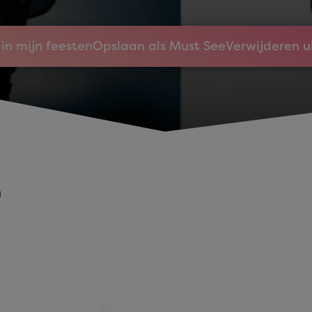
in mijn feesten
Opslaan als Must See
Verwijderen u
n