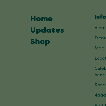
Inf
Home
Vier
Updates
Frequ
Shop
Map
Locat
Celeb
hear
Roze
4daa
Visit