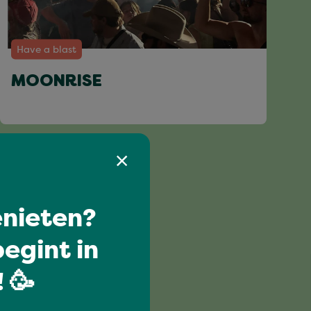
Have a blast
MOONRISE
nieten?
egint in
 🥳