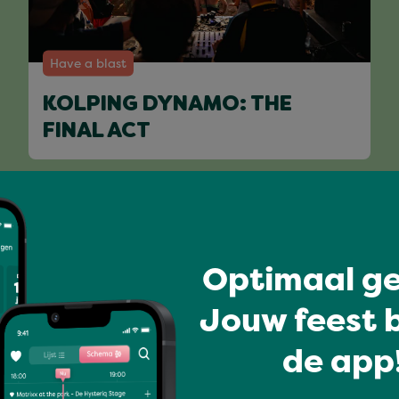
Have a blast
KOLPING DYNAMO: THE
FINAL ACT
Full program
Optimaal ge
Jouw feest b
de app!