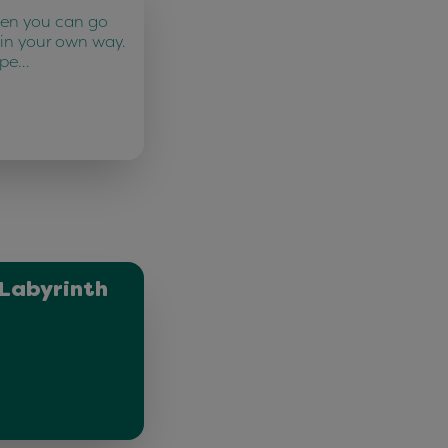
ten you can go
 in your own way.
 pe…
Labyrinth