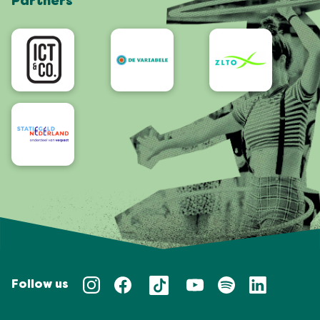
Partners
App
Accessibility
Follow us