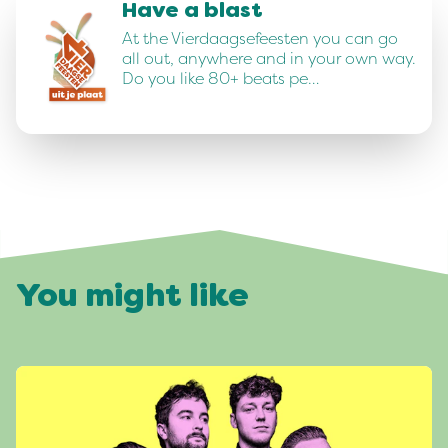
Have a blast
At the Vierdaagsefeesten you can go
all out, anywhere and in your own way.
Do you like 80+ beats pe…
You might like