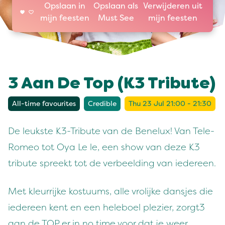
Opslaan in
Opslaan als
Verwijderen uit
mijn feesten
Must See
mijn feesten
3 Aan De Top (K3 Tribute)
All-time favourites
Credible
Thu 23 Jul 21:00 - 21:30
De leukste K3-Tribute van de Benelux! Van Tele-
Romeo tot Oya Le le, een show van deze K3
tribute spreekt tot de verbeelding van iedereen.
Met kleurrijke kostuums, alle vrolijke dansjes die
iedereen kent en een heleboel plezier, zorgt3
aan de TOP er in no time voor dat je weer