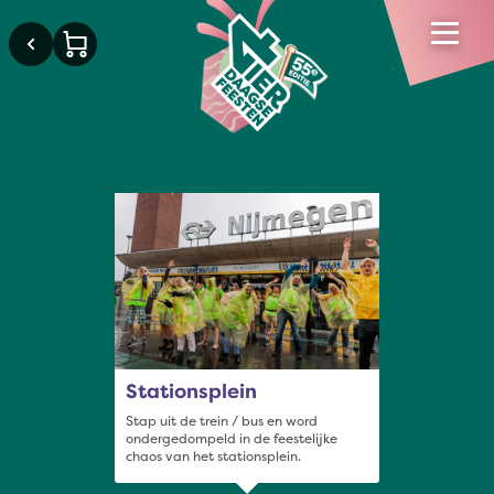
×
Stationsplein
Stap uit de trein / bus en word
ondergedompeld in de feestelijke
chaos van het stationsplein.