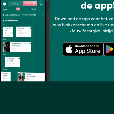
de app!
bands, dans, dance, latin, theater
& kids.
Download de app voor het vo
jouw blokkenschema en live up
Jouw feestgids, altijd