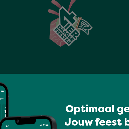
×
Stadseiland Stek -
Optimaal ge
WonderWaal
Jouw feest b
De mooiste plek om te blijven
hangen: voeten in het zand,
skyline als decor en non-stop